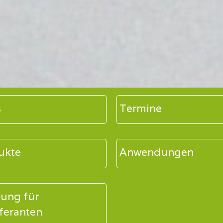
s
Termine
ukte
Anwendungen
tung für
feranten