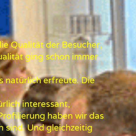
ie Qualität der Besucher,
alität ging schon immer
 natürlich erfreute. Die
lich interessant,
rofilierung haben wir das
n sind. Und gleichzeitig