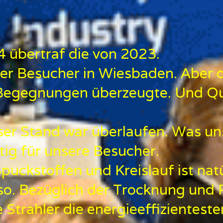
 übertraf die von 2023.
ger Besucher in Wiesbaden. Aber d
r Begegnungen überzeugte. Und Qu
ser Stand war überlaufen. Was uns
ig für unsere Besucher.
ckstoffen und Kreislauf ist natür
so. Bezüglich der Trocknung und P
Strahler die energieeffizienteste