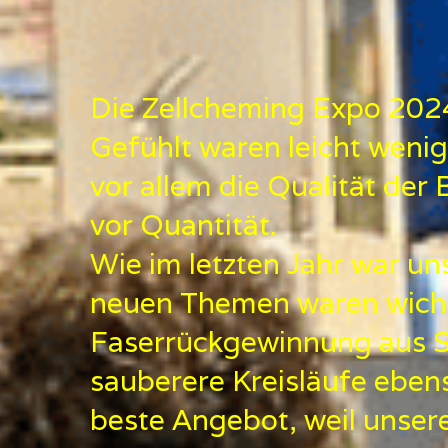
Die Zellcheming Expo 2024
Gefühlt waren leicht weni
vor allem die Qualität de
vor Quantität.
Wie im letzten Jahr war un
neuen Themen waren wicht
Faserrückgewinnung aus Spu
sauberere Kreisläufe eben
beste Angebot, weil unsere 