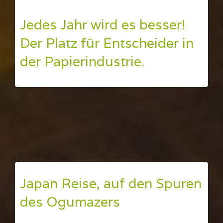
Jedes Jahr wird es besser!
Der Platz für Entscheider in
der Papierindustrie.
Japan Reise, auf den Spuren
des Ogumazers