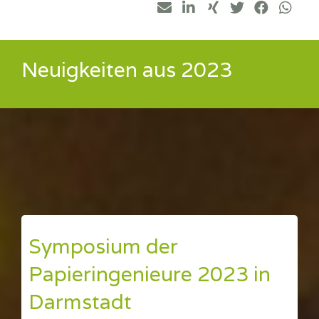
Neuigkeiten aus 2023
Symposium der
Papieringenieure 2023 in
Darmstadt