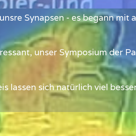
unsre Synapsen - es begann mit 
eressant, unser Symposium der P
is lassen sich natürlich viel bes