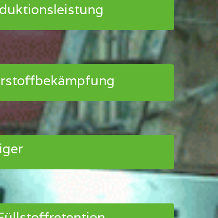
duktionsleistung
törstoffbekämpfung
iger
üllstoffretention