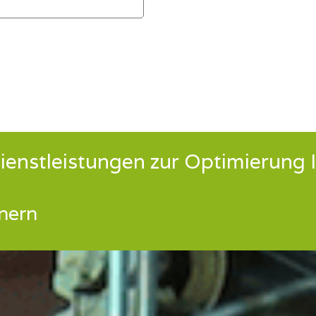
ienstleistungen zur Optimierung 
nern