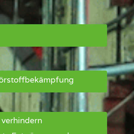
törstoffbekämpfung
 verhindern