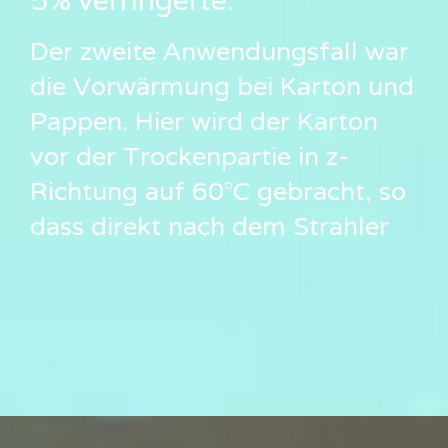
Der zweite Anwendungsfall war
die Vorwärmung bei Karton und
Pappen. Hier wird der Karton
vor der Trockenpartie in z-
Richtung auf 60°C gebracht, so
dass direkt nach dem Strahler