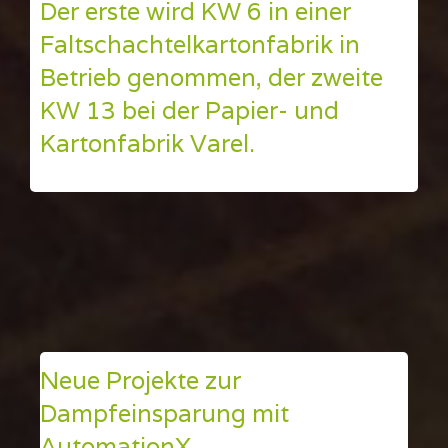
Der erste wird KW 6 in einer
Faltschachtelkartonfabrik in
Betrieb genommen, der zweite
KW 13 bei der Papier- und
Kartonfabrik Varel.
Neue Projekte zur
Dampfeinsparung mit
AutomationX