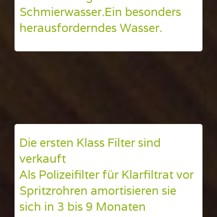
Schmierwasser.Ein besonders
herausforderndes Wasser.
Die ersten Klass Filter sind
verkauft
Als Polizeifilter für Klarfiltrat vor
Spritzrohren amortisieren sie
sich in 3 bis 9 Monaten