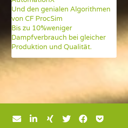
Und den genialen Algorithmen
von CF ProcSim
Bis zu 10%weniger
Dampfverbrauch bei gleicher
Produktion und Qualität.