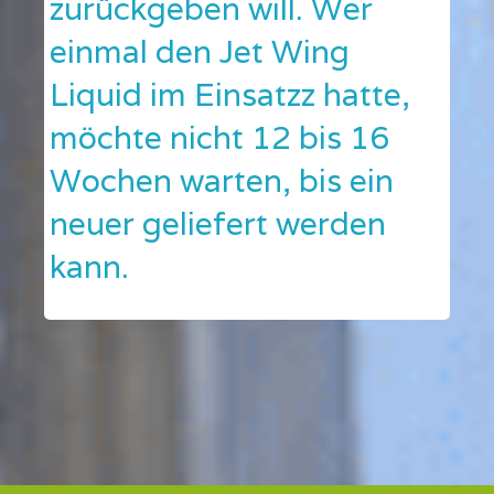
zurückgeben will. Wer
einmal den Jet Wing
Liquid im Einsatzz hatte,
möchte nicht 12 bis 16
Wochen warten, bis ein
neuer geliefert werden
kann.